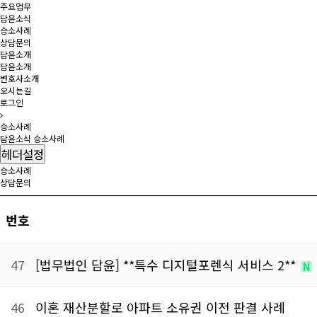
주요업무
담윤소식
승소사례
상담문의
담윤소개
담윤소개
변호사소개
오시는길
로그인
승소사례
담윤소식
승소사례
헤더설정
승소사례
상담문의
번호
47
[법무법인 담윤] **특수 디지털포렌식 서비스 2**
N
46
이혼 재산분할로 아파트 소유권 이전 판결 사례