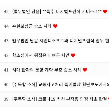
45
[법무법인 담윤] **특수 디지털포렌식 서비스 1**
44
손실보상금 승소 사례
43
법무법인 담윤 지엠디소프트와 디지털포렌식 업무 
42
항소심에서 뒤집은 대여금 사건
41
치매 환자의 분양 계약 무효 승소 사례
40
[주목할 소식] 교통사고처리 특례법상 횡단보도에서
39
[주목할 소식] 코로나19 백신 부작용 인정 최초 판결