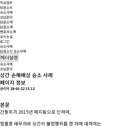
주요업무
담윤소식
승소사례
상담문의
담윤소개
담윤소개
변호사소개
오시는길
로그인
승소사례
담윤소식
승소사례
헤더설정
승소사례
상담문의
상간 손해배상 승소 사례
페이지 정보
관리자
26-03-22 13:12
본문
간통죄가 2015년 폐지됨으로 인하여,
법률혼 배우자와 상간의 불법행위를 한 자에 대하여는