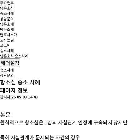
주요업무
담윤소식
승소사례
상담문의
담윤소개
담윤소개
변호사소개
오시는길
로그인
승소사례
담윤소식
승소사례
헤더설정
승소사례
상담문의
항소심 승소 사례
페이지 정보
관리자
26-05-03 14:43
본문
원칙적으로 항소심은 1심의 사실관계 인정에
구속되지 않지만
특히 사실관계가 문제되는 사건의 경우