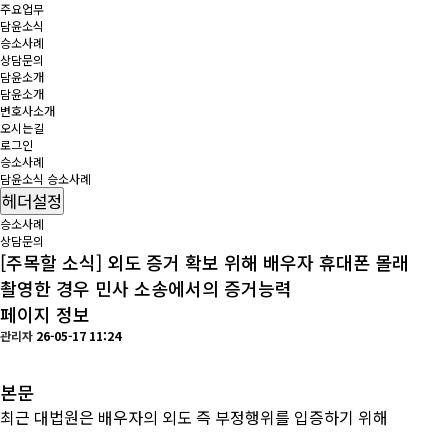
주요업무
담윤소식
승소사례
상담문의
담윤소개
담윤소개
변호사소개
오시는길
로그인
승소사례
담윤소식
승소사례
헤더설정
승소사례
상담문의
[주목할 소식] 외도 증거 확보 위해 배우자 휴대폰 몰래
촬영한 경우 민사 소송에서의 증거능력
페이지 정보
관리자
26-05-17 11:24
본문
최근 대법원은 배우자의 외도 즉 부정행위를 입증하기 위해