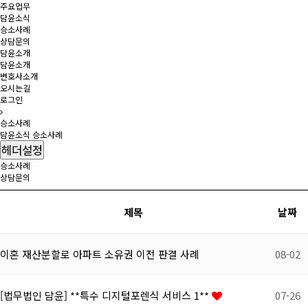
주요업무
담윤소식
승소사례
상담문의
담윤소개
담윤소개
변호사소개
오시는길
로그인
승소사례
담윤소식
승소사례
헤더설정
승소사례
상담문의
제목
날짜
이혼 재산분할로 아파트 소유권 이전 판결 사례
08-02
[법무법인 담윤] **특수 디지털포렌식 서비스 1**
07-26