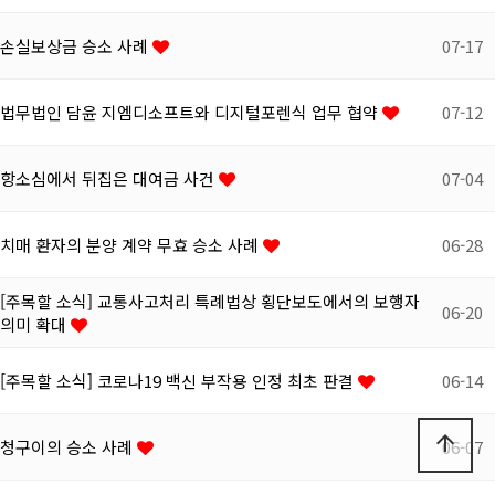
손실보상금 승소 사례
07-17
법무법인 담윤 지엠디소프트와 디지털포렌식 업무 협약
07-12
항소심에서 뒤집은 대여금 사건
07-04
치매 환자의 분양 계약 무효 승소 사례
06-28
[주목할 소식] 교통사고처리 특례법상 횡단보도에서의 보행자
06-20
의미 확대
[주목할 소식] 코로나19 백신 부작용 인정 최초 판결
06-14
arrow_upward
청구이의 승소 사례
06-07