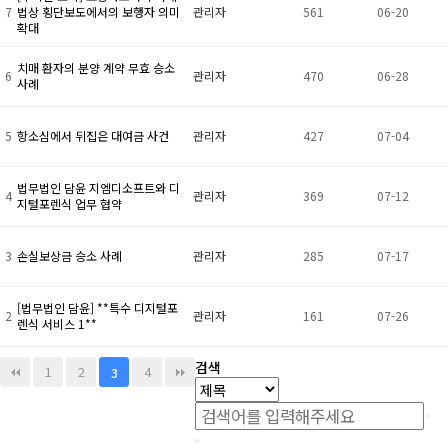
7
법상 횡단보도에서의 보행자 의미
관리자
561
06-20
확대
치매 환자의 분양 계약 무효 승소
6
관리자
470
06-28
사례
5
항소심에서 뒤집은 대여금 사건
관리자
427
07-04
법무법인 담윤 지엠디소프트와 디
4
관리자
369
07-12
지털포렌식 업무 협약
3
손실보상금 승소 사례
관리자
285
07-17
[법무법인 담윤] **특수 디지털포
2
관리자
161
07-26
렌식 서비스 1**
검색
1
2
4
3