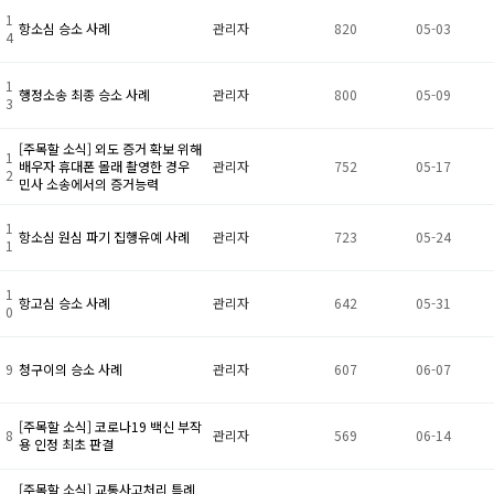
1
항소심 승소 사례
관리자
820
05-03
4
1
행정소송 최종 승소 사례
관리자
800
05-09
3
[주목할 소식] 외도 증거 확보 위해
1
배우자 휴대폰 몰래 촬영한 경우
관리자
752
05-17
2
민사 소송에서의 증거능력
1
항소심 원심 파기 집행유예 사례
관리자
723
05-24
1
1
항고심 승소 사례
관리자
642
05-31
0
9
청구이의 승소 사례
관리자
607
06-07
[주목할 소식] 코로나19 백신 부작
8
관리자
569
06-14
용 인정 최초 판결
[주목할 소식] 교통사고처리 특례