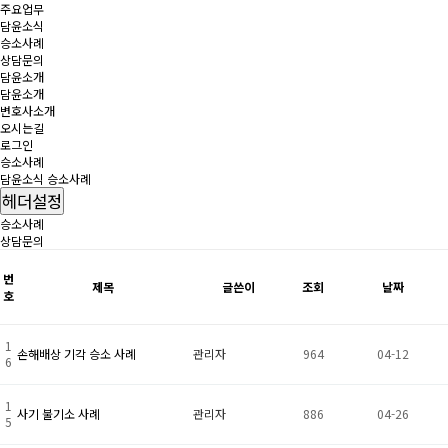
주요업무
담윤소식
승소사례
상담문의
담윤소개
담윤소개
변호사소개
오시는길
로그인
승소사례
담윤소식
승소사례
헤더설정
승소사례
상담문의
번
제목
글쓴이
조회
날짜
호
1
손해배상 기각 승소 사례
관리자
964
04-12
6
1
사기 불기소 사례
관리자
886
04-26
5