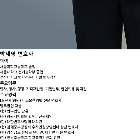
박세영
변호사
학력
서울과학고등학교 졸업
서울대학교 전기공학부 졸업
부산대학교 법학전문대학원 법무석사
주요업무
민사, 형사, 행정, 지적재산권, 기업법무, 법인회생 및 파산
주요경력
LG전자(창원) 제조물책임법 전문 변호사
법무법인 다율
(현) 법무법인 담윤
(현) 창원지방법원 법인파산관재인
(현) 대한변호사협회 대의원
(현) 김해중부경찰서 수사민원상담센터 상담 변호사
(현) 경상남도 창녕군 유어면, 이방면 마을 변호사
(현) 안남초등학교 학교폭력위원회 위원