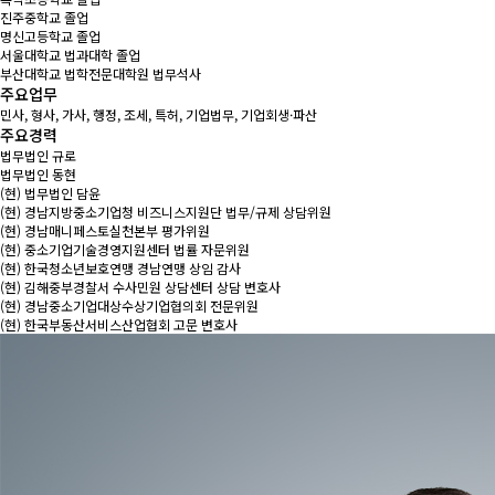
진주중학교 졸업
명신고등학교 졸업
서울대학교 법과대학 졸업
부산대학교 법학전문대학원 법무석사
주요업무
민사, 형사, 가사, 행정, 조세, 특허, 기업법무, 기업회생·파산
주요경력
법무법인 규로
법무법인 동현
(현) 법무법인 담윤
(현) 경남지방중소기업청 비즈니스지원단 법무/규제 상담위원
(현) 경남매니페스토실천본부 평가위원
(현) 중소기업기술경영지원센터 법률 자문위원
(현) 한국청소년보호연맹 경남연맹 상임 감사
(현) 김해중부경찰서 수사민원 상담센터 상담 변호사
(현) 경남중소기업대상수상기업협의회 전문위원
(현) 한국부동산서비스산업협회 고문 변호사