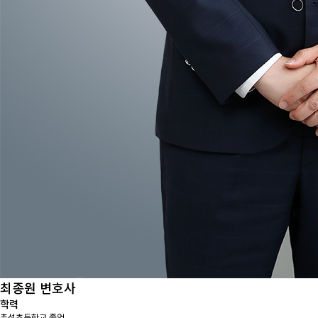
최종원
변호사
학력
촉석초등학교 졸업