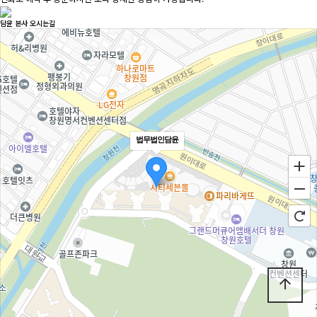
담윤 본사 오시는길
법무법인담윤
arrow_upward