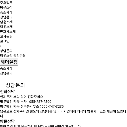
주요업무
담윤소식
승소사례
상담문의
담윤소개
담윤소개
변호사소개
오시는길
로그인
상담문의
담윤소식
상담문의
헤더설정
승소사례
상담문의
상담문의
전화상담
언제든지 부담 없이 전화주세요
법무법인 담윤 본사 :
055-287-2500
법무법인 담윤 진주분사무소 :
055-747-3235
담윤으로 전화주시면 별도의 상담비용 없이 의뢰인에게 최적의 법률서비스를 제공해 드립니
다.
방문상담
전화로 예약 후 방문하시면 보다 상세한 상담이 가능합니다.